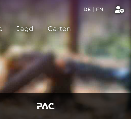
DE
|
EN
e
Jagd
Garten