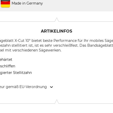
Made in Germany
ARTIKELINFOS
eblatt X-Cut 10° bietet beste Performance für Ihr mobiles Sä
ezahn stellitiert ist, ist es sehr verschleißfest. Das Bandsägebla
el mit verschiedenen Sägewerken.
ehärtet
schliffen
egierter Stellitzahn
kteur gemäß EU-Verordnung
rsteigerstr. 1, 4910 Ried im Innkreis, Austria, www.winterstei