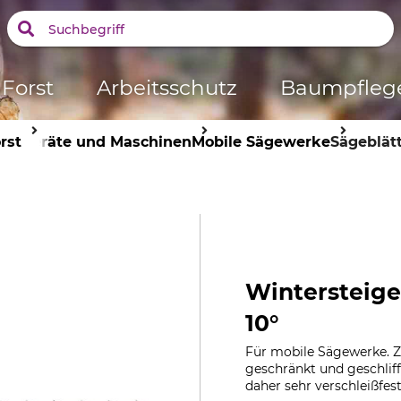
Forst
Arbeitsschutz
Baumpfleg
rst
Geräte und Maschinen
Mobile Sägewerke
Sägeblät
Wintersteige
10°
Für mobile Sägewerke. Z
geschränkt und geschliffe
daher sehr verschleißfest