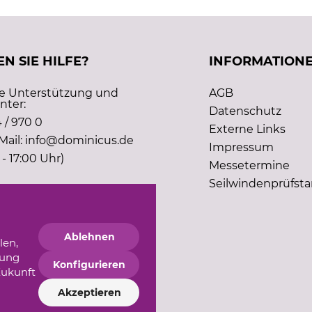
N SIE HILFE?
INFORMATION
he Unterstützung und
AGB
nter:
Datenschutz
 / 970 0
Externe Links
Mail: info@dominicus.de
Impressum
 - 17:00 Uhr)
Messetermine
Seilwindenprüfst
Ablehnen
len,
gung
Konfigurieren
Zukunft
Akzeptieren