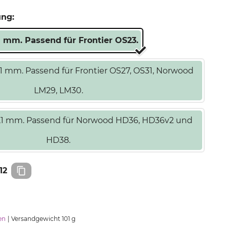
ung:
1 mm. Passend für Frontier OS23.
,1 mm. Passend für Frontier OS27, OS31, Norwood
LM29, LM30.
1,1 mm. Passend für Norwood HD36, HD36v2 und
HD38.
12
en
Versandgewicht 101 g