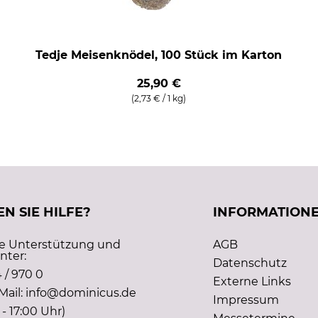
Tedje Meisenknödel, 100 Stück im Karton
25,90 €
(2,73 € / 1 kg)
N SIE HILFE?
INFORMATION
he Unterstützung und
AGB
nter:
Datenschutz
 / 970 0
Externe Links
Mail: info@dominicus.de
Impressum
 - 17:00 Uhr)