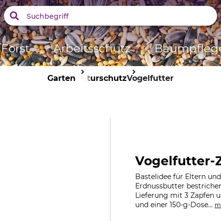
Forst
Arbeitsschutz
Baumpfleg
Garten
Naturschutz
Vogelfutter
Vogelfutter
Bastelidee für Eltern un
Erdnussbutter bestriche
Lieferung mit 3 Zapfen u
und einer 150-g-Dose...
m