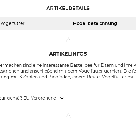
ARTIKELDETAILS
Vogelfutter
Modellbezeichnung
ARTIKELINFOS
ermachen sind eine interessante Bastelidee für Eltern und ihre 
estrichen und anschließend mit dem Vogelfutter garniert. Die f
ung mit 3 Zapfen und Bindfäden, einem Beutel Vogelfutter mit 2
kteur gemäß EU-Verordnung
g 225, 7532 SM, Enschede, Netherlands, www.esschertdesign.co