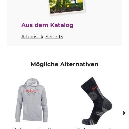
Waschen
Bleichen
40 °C Buntwäsche
Nicht bleichen
Aus dem Katalog
Trocknen
Bügeln
Schonende Trocknung bis
Bügeln bis 150 °C
Arboristik, Seite 13
60 °C
Professionelle Textilpflege
Für
Nicht trockenreinigen
Herren
Mögliche Alternativen
Farbe
Konfektionsgröße
grau
L