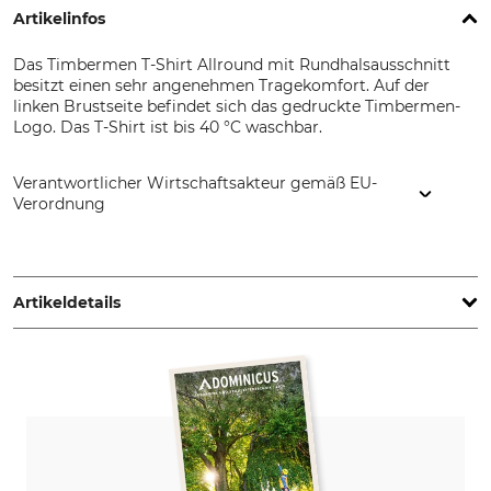
Artikelinfos
Das Timbermen T-Shirt Allround mit Rundhalsausschnitt
besitzt einen sehr angenehmen Tragekomfort. Auf der
linken Brustseite befindet sich das gedruckte Timbermen-
Logo. Das T-Shirt ist bis 40 °C waschbar.
Verantwortlicher Wirtschaftsakteur gemäß EU-
Verordnung
Grube KG, Hützeler Damm 38, 29646 Bispingen, Germany,
www.grube.de
Artikeldetails
Marke
Produkttyp
Timbermen
T-Shirt
Modellbezeichnung
Oberstoff
Allround
85% Baumwolle
15% Viskose