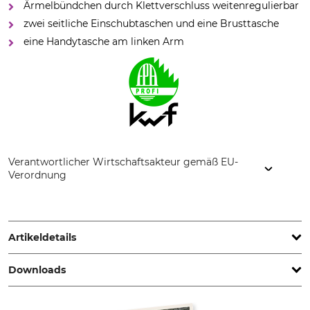
Ärmelbündchen durch Klettverschluss weitenregulierbar
zwei seitliche Einschubtaschen und eine Brusttasche
eine Handytasche am linken Arm
Verantwortlicher Wirtschaftsakteur gemäß EU-
Verordnung
Grube KG, Hützeler Damm 38, 29646 Bispingen, Germany,
www.grube.de
Artikeldetails
Downloads
Marke
KWF-Prüfzeichen
Timbermen
KWF Profi