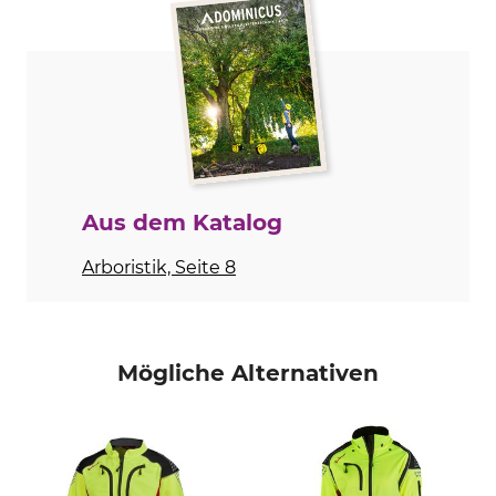
Zertifikat | Certificate_Timbermen-Allround_92-343-01_92-343-02_92-343-03_de_07022025.pdf
Produkttyp
Modellbezeichnung
Forstjacke
Allround
Testbericht | Test-report_Timbermen-Allround_941049_653926_de_en_04022025.pdf
Oberstoff
Futter
89% Polyester
100% Polyester
11% Elasthan
Besatz
Membran
68% Polyester
100% Polyurethan
Aus dem Katalog
32% Polyamid
Waschen
Bleichen
Arboristik, Seite 8
40 °C Buntwäsche
Nicht bleichen
Trocknen
Bügeln
Nicht im Wäschetrockner
Nicht bügeln
Mögliche Alternativen
trocknen
Professionelle Textilpflege
Für
Nicht trockenreinigen
Herren
Herstellung
Farbe