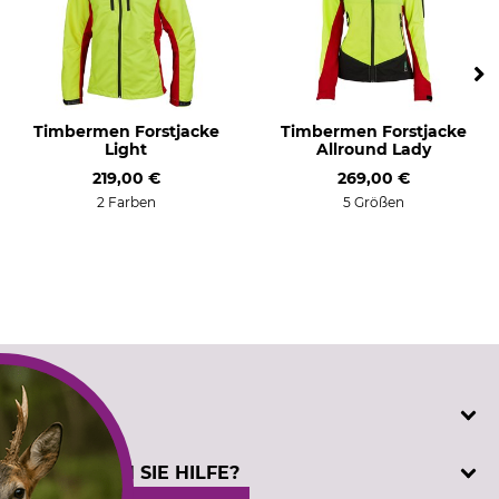
Made in Portugal
rot-gelb
Konfektionsgröße
S
Timbermen Forstjacke
Timbermen Forstjacke
Light
Allround Lady
219,00 €
269,00 €
2 Farben
5 Größen
SERVICE
Katalogbestellung
BENÖTIGEN SIE HILFE?
Kontakt