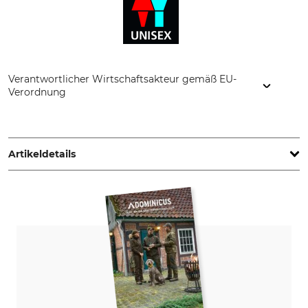
Verantwortlicher Wirtschaftsakteur gemäß EU-
Verordnung
Termosportas UAB, Raudondvario pl. 101, 47184 Kaunas,
Lithuania, www.thermowave.com
Artikeldetails
Marke
Produkttyp
Thermowave
Schlauchschal
Modellbezeichnung
Oberstoff
Loop, wendbar
100% Wolle
Für
Herstellung
Damen
Made In Lithuania
Herren