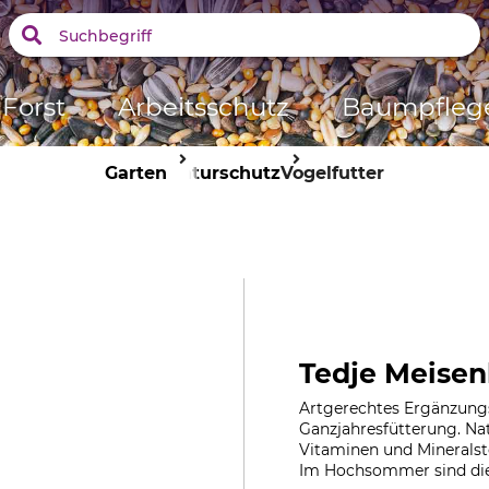
Forst
Arbeitsschutz
Baumpfleg
Garten
Naturschutz
Vogelfutter
Tedje Meisen
Artgerechtes Ergänzungsf
Ganzjahresfütterung. Nat
Vitaminen und Mineralsto
Im Hochsommer sind die