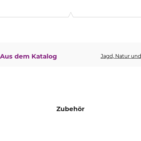
9, 25336 Elmshorn, Germany, www.stueben-muehle.de
Aus dem Katalog
Jagd, Natur und 
Zubehör