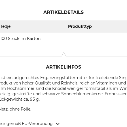
ARTIKELDETAILS
Tedje
Produkttyp
100 Stück im Karton
ARTIKELINFOS
ist ein artgerechtes Ergänzungsfuttermittel für freilebende Sin
odukt von hoher Qualität und Reinheit, reich an Vitaminen und 
. Im Hochsommer sind die Knödel weniger formstabil als im Win
talg, gestreifte und schwarze Sonnenblumenkerne, Erdnusskerne
ückgewicht ca. 95 g.
Netz, ohne Folie.
kteur gemäß EU-Verordnung