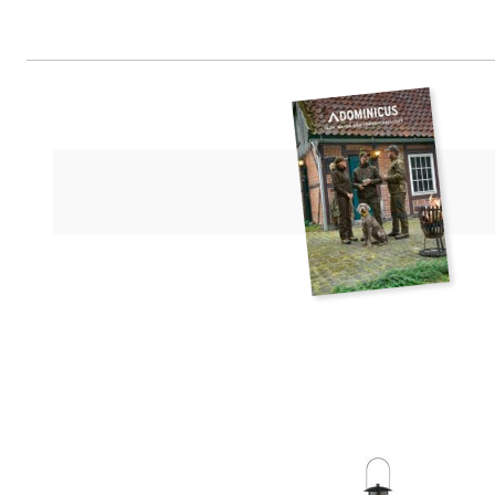
Theodor Stüben OHG, Lieth 5a-