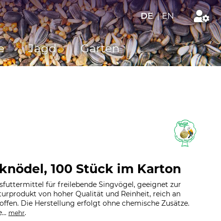
DE
|
EN
e
Jagd
Garten
knödel, 100 Stück im Karton
uttermittel für freilebende Singvögel, geeignet zur
urprodukt von hoher Qualität und Reinheit, reich an
ffen. Die Herstellung erfolgt ohne chemische Zusätze.
...
.
mehr