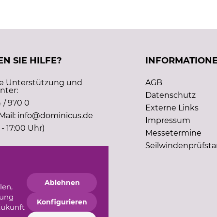
N SIE HILFE?
INFORMATION
he Unterstützung und
AGB
nter:
Datenschutz
 / 970 0
Externe Links
Mail: info@dominicus.de
Impressum
 - 17:00 Uhr)
Messetermine
Seilwindenprüfst
Ablehnen
len,
gung
Konfigurieren
Zukunft