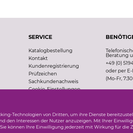
SERVICE
BENÖTIGE
Katalogbestellung
Telefonisc
Beratung u
Kontakt
+49 (0) 5194
Kundenregistrierung
oder per E-
Prüfzeichen
(Mo-Fr, 7:30
Sachkundenachweis
Cookie-Einstellungen
king-Technologien von Dritten, um ihre Dienste bereitzustel
d den Interessen der Nutzer anzuzeigen. Mit Ihrer Einwilli
ie können Ihre Einwilligung jederzeit mit Wirkung für die 