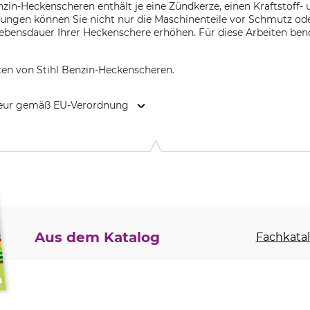
enzin-Heckenscheren enthält je eine Zündkerze, einen Kraftstoff- 
ungen können Sie nicht nur die Maschinenteile vor Schmutz o
ebensdauer Ihrer Heckenschere erhöhen. Für diese Arbeiten benöt
ten von Stihl Benzin-Heckenscheren.
kteur gemäß EU-Verordnung
. KG, Robert-Bosch-Str. 13, 64807 Dieburg, Germany, www.stihl.d
Aus dem Katalog
Fachkatal