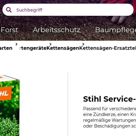
Forst
Arbeitsschutz
Baumpfleg
arten
Gartengeräte
Kettensägen
Kettensägen-Ersatztei
Stihl Servic
Passend für verschiedene
eine Zündkerze, einen Kra
regelmäßige Wartungen k
oder Beschädigungen sch