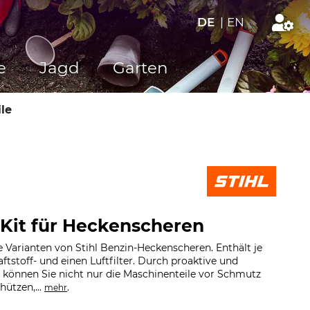
DE
|
EN
e
Jagd
Garten
le
e-Kit für Heckenscheren
 Varianten von Stihl Benzin-Heckenscheren. Enthält je
ftstoff- und einen Luftfilter. Durch proaktive und
önnen Sie nicht nur die Maschinenteile vor Schmutz
ützen,...
.
mehr