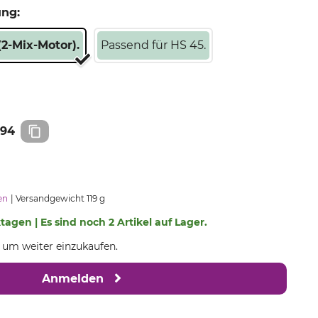
ung:
2-Mix-Motor).
Passend für HS 45.
994
en
Versandgewicht 119 g
ktagen | Es sind noch 2 Artikel auf Lager.
, um weiter einzukaufen.
Anmelden