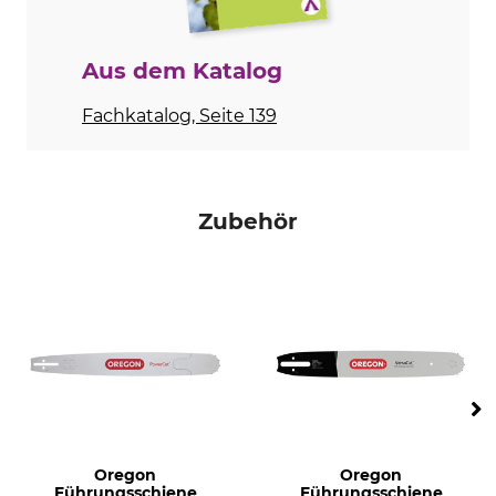
Ergo-Start
Dekompressionsventil
Nein
Ja
Aus dem Katalog
Griffheizung
Vergaserheizung
Fachkatalog, Seite 139
Nein
Nein
Teilung
Einsatzbereich
3/8"
professionelle Anwender
Forstwirtschaft
Zubehör
Sicherheitstreibglied
Treibgliedstärke/Nutbreite
Nein
1,6 mm
Sägekettentyp
M-Tronic
Vollmeißel
Nein
Marke
Antrieb
Stihl
Benzin
Schalldruckpegel
Seitliche Kettenspannung
Oregon
Oregon
106 dB
Ja
Führungsschiene
Führungsschiene