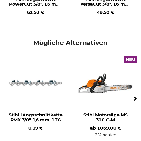
PowerCut 3/8", 1,6 mm,
VersaCut 3/8", 1,6 mm,
50 cm
50 cm
Mengenregulierbare
Manuelle Kraftstoffpumpe
62,50 €
49,50 €
Ölpumpe
Ja
Ja
Langzeit-Luftfiltersystem
HD2-Filter
Nein
Ja
Mögliche Alternativen
Werkzeugloser
KWF-Prüfzeichen
NEU
Tankverschluss
KWF Profi
Ja
Produkttyp
Modellbezeichnung
Motorsäge
MS 500i
Motor
Hubraum
2-Mix
79,2 cm³
Stihl Längsschnittkette
Stihl Motorsäge MS
Schallleistungspegel
Motor
RMX 3/8", 1,6 mm, 1 TG
300 C-M
119 dB
2-Mix
0,39 €
ab
1.069,00 €
2 Varianten
Leistung
Schienenlänge