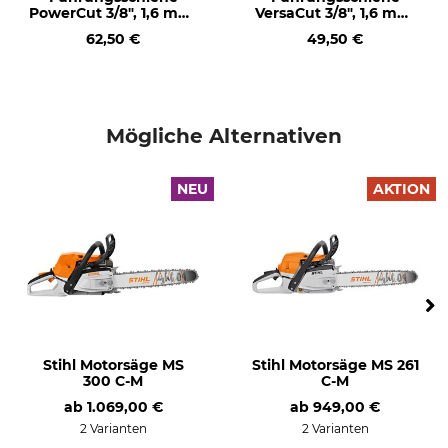
PowerCut 3/8", 1,6 mm,
VersaCut 3/8", 1,6 mm,
50 cm
50 cm
Mengenregulierbare
Manuelle Kraftstoffpumpe
62,50 €
49,50 €
Ölpumpe
Ja
Ja
Langzeit-Luftfiltersystem
HD2-Filter
Nein
Ja
Mögliche Alternativen
Werkzeugloser
KWF-Prüfzeichen
NEU
AKTION
Tankverschluss
KWF Profi
Ja
Produkttyp
Modellbezeichnung
Motorsäge
MS 500i
Motor
Hubraum
2-Mix
79,2 cm³
Stihl Motorsäge MS
Stihl Motorsäge MS 261
Schallleistungspegel
Motor
300 C-M
C-M
119 dB
2-Mix
ab
1.069,00 €
ab
949,00 €
2 Varianten
2 Varianten
Leistung
Schienenlänge