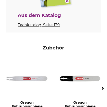
Ergo-Start
Dekompressionsventil
Nein
Ja
Aus dem Katalog
Griffheizung
Vergaserheizung
Fachkatalog, Seite 139
Nein
Nein
Teilung
Einsatzbereich
3/8"
professionelle Anwender
Forstwirtschaft
Zubehör
Sicherheitstreibglied
Treibgliedstärke/Nutbreite
Nein
1,6 mm
Sägekettentyp
M-Tronic
Vollmeißel
Nein
Marke
Antrieb
Stihl
Benzin
Schalldruckpegel
Seitliche Kettenspannung
Oregon
Oregon
106 dB
Ja
Führungsschiene
Führungsschiene