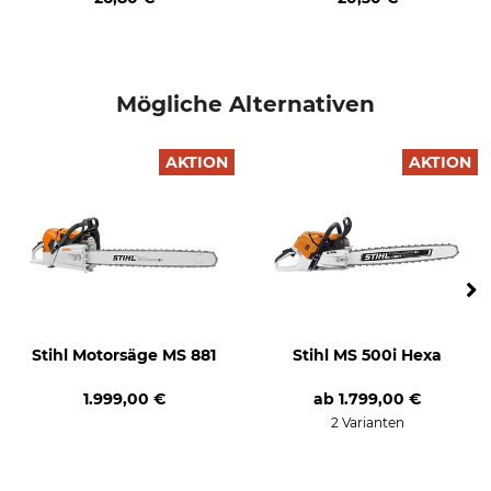
Made in Germany
MB01 200 0009
Motor
Leistung
2-Mix
3,9 kW
Mögliche Alternativen
Schienenlänge
Gewicht
40 cm
7 kg
AKTION
AKTION
Stihl Motorsäge MS 881
Stihl MS 500i Hexa
1.999,00 €
ab
1.799,00 €
2 Varianten