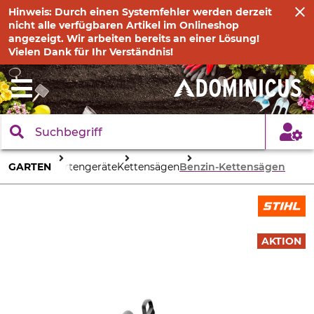
Hinweis: Durch einen Systemfehler werden derzeit
nicht alle verfügbaren Artikel im Onlineshop
angezeigt. Wir arbeiten bereits an einer Lösung!
Vielen Dank für Ihr Verständnis!
GARTEN
Gartengeräte
Kettensägen
Benzin-Kettensägen
AKTION