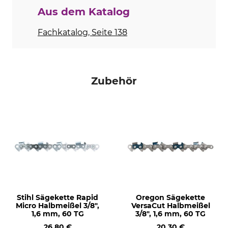
Aus dem Katalog
Schalldruckpegel
Seitliche Kettenspannung
107 dB
Ja
Fachkatalog, Seite 138
Mengenregulierbare
Langzeit-Luftfiltersystem
Ölpumpe
Ja
Ja
Zubehör
HD2-Filter
Werkzeugloser
Tankverschluss
Ja
Ja
KWF-Prüfzeichen
Produkttyp
KWF Profi
Motorsäge
Modellbezeichnung
Hubraum
MS 400.1 C-M VW
62,6 cm³
Schallleistungspegel
M-Tronic
Stihl Sägekette Rapid
Oregon Sägekette
120 dB
Ja
Micro Halbmeißel 3/8",
VersaCut Halbmeißel
1,6 mm, 60 TG
3/8", 1,6 mm, 60 TG
Herstellung
Hersteller-Artikel-Nr.
26,80 €
20,30 €