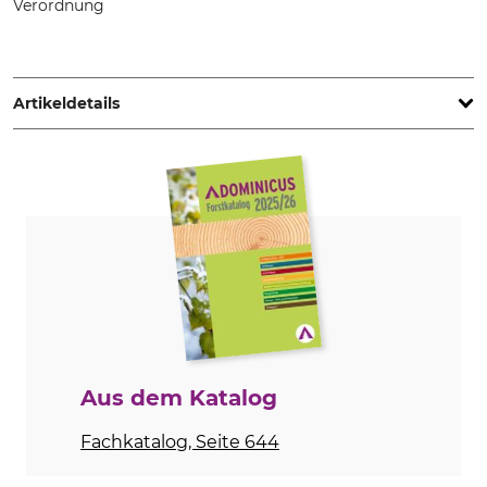
Verordnung
STIHL Vertriebszentrale AG & Co. KG, Robert-Bosch-Str. 13,
64807 Dieburg, Germany, www.stihl.de
Artikeldetails
Marke
Antrieb
Stihl
Elektro
Schalldruckpegel
Min. Wasserdurchsatz
76 dB
350 l/h
Max. Wasserdurchsatz
Max. Arbeitsdruck
440 l/h
100 bar
Produkttyp
Modellbezeichnung
Hochdruckreiniger
RE 90
Aus dem Katalog
Schlauchlänge
Fachkatalog, Seite 644
6 m