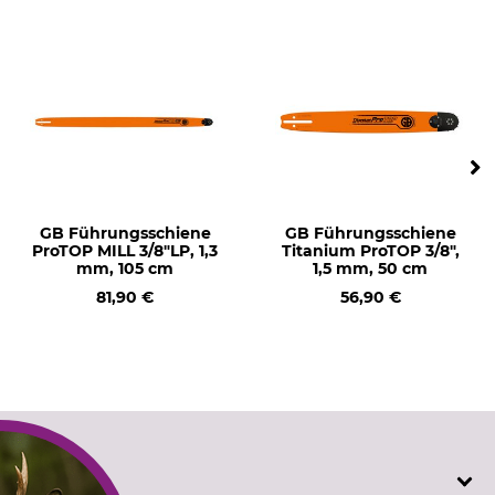
Stihl HT 56
Stihl HT 70
Stihl HT 75
Stihl HTA 135
Stihl HTA 86
Stihl MS 162
Stihl MS 170
Stihl MS 171
Stihl MS 172
GB Führungsschiene
GB Führungsschiene
Stihl MS 180
ProTOP MILL 3/8"LP, 1,3
Titanium ProTOP 3/8",
Stihl MS 181
mm, 105 cm
1,5 mm, 50 cm
Stihl MS 182
81,90 €
56,90 €
Stihl MS 190T
Stihl MS 192
Stihl MS 192T
Stihl MS 193
Stihl MS 193T
Stihl MS 194
Stihl MS 194T
SERVICE
Stihl MS 201