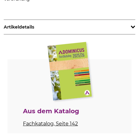
STIHL Vertriebszentrale AG & Co. KG, Robert-Bosch-Str. 13,
64807 Dieburg, Germany, www.stihl.de
Artikeldetails
Teilung
Schnittlänge
3/8"LP
30 cm
Treibgliedstärke/Nutbreite
Besondere Ausführung
1,1 mm
Light 04
Niete Umlenkstern
Nutbreite in Zoll
4
0,043 "
Zähne Umlenkstern
Ausführung
9
Laminierte Schiene
Aus dem Katalog
Schienentyp
Marke
Fachkatalog, Seite 142
Laminierte Leichtbauschiene
Stihl
mit schmalem Körper