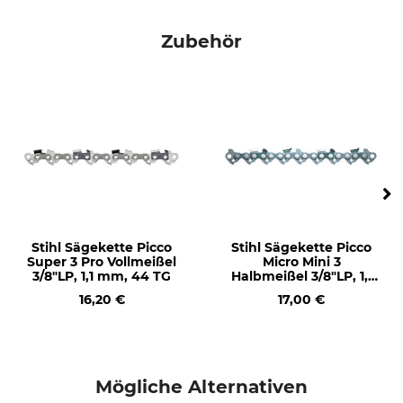
Sägenmarke
Sägenmodell
Stihl
Stihl 017
Zubehör
Stihl 018
Stihl 019T
Stihl 020
Stihl 020T
Stihl 021
Stihl 023
Stihl 025
Stihl E 14
Stihl E 140
Stihl E 160
Stihl Sägekette Picco
Stihl Sägekette Picco
Super 3 Pro Vollmeißel
Micro Mini 3
Stihl HT 100
3/8"LP, 1,1 mm, 44 TG
Halbmeißel 3/8"LP, 1,1
Stihl HT 101
mm, 44 TG
16,20 €
17,00 €
Stihl HT 103
Stihl HT 130
Stihl HT 131
Stihl HT 133
Mögliche Alternativen
Stihl HT 135