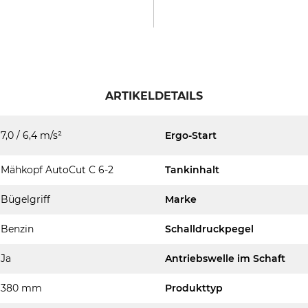
ARTIKELDETAILS
7,0 / 6,4 m/s²
Ergo-Start
Mähkopf AutoCut C 6-2
Tankinhalt
Bügelgriff
Marke
Benzin
Schalldruckpegel
Ja
Antriebswelle im Schaft
380 mm
Produkttyp