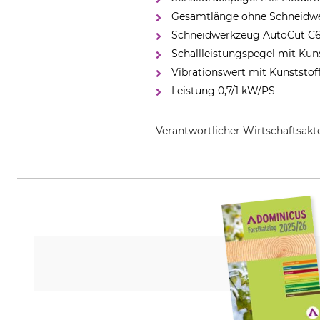
Gesamtlänge ohne Schneidwe
Schneidwerkzeug AutoCut C6
Schallleistungspegel mit Kun
Vibrationswert mit Kunststoff
Leistung 0,7/1 kW/PS
Verantwortlicher Wirtschaftsa
STIHL Vertriebszentrale AG & Co