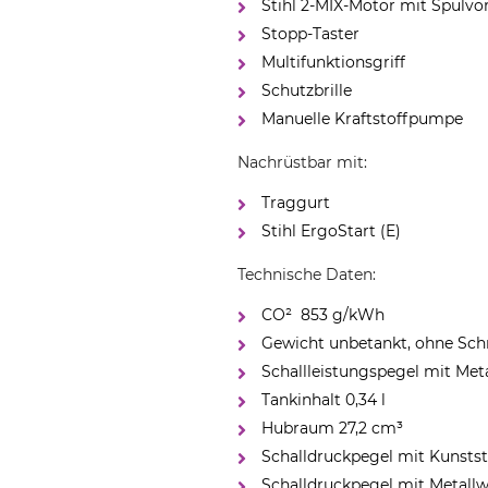
Stihl 2-MIX-Motor mit Spülvo
Stopp-Taster
Multifunktionsgriff
Schutzbrille
Manuelle Kraftstoffpumpe
Nachrüstbar mit:
Traggurt
Stihl ErgoStart (E)
Technische Daten:
CO² ­ 853 g/kWh
Gewicht unbetankt, ohne Sch
Schallleistungspegel mit Met
Tankinhalt 0,34 l
Hubraum 27,2 cm³
Schalldruckpegel mit Kunsts
Schalldruckpegel mit Metall