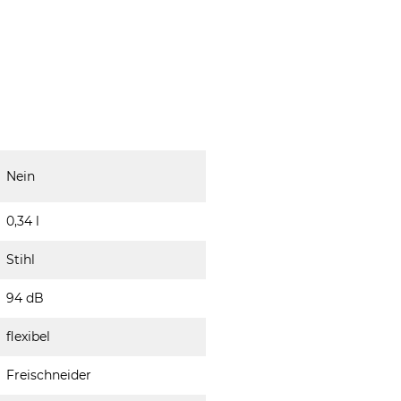
Nein
0,34 l
Stihl
94 dB
flexibel
Freischneider