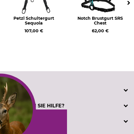
Petzl Schultergurt
Notch Brustgurt SRS
Sequoia
Chest
107,00 €
62,00 €
SERVICE
Katalogbestellung
BENÖTIGEN SIE HILFE?
Kontakt
Kundenregistrierung
Telefonische Unterstützung und Beratung unter:
INFORMATIONEN
Prüfzeichen
+49 (0) 5194 / 970 0
Sachkundenachweis
oder per E-Mail: info@dominicus.de