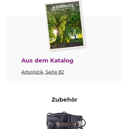
Marke
Produkttyp
Skylotec
Schultergurt
Modellbezeichnung
Herstellung
Ignite Arb Top
Made in Hungary
Aus dem Katalog
Arboristik, Seite 82
Zubehör