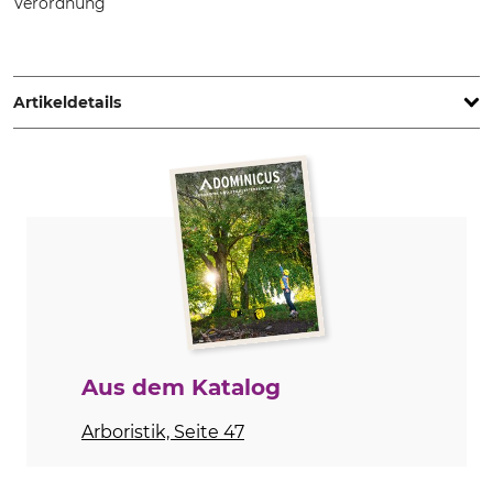
Verordnung
SKYLOTEC GmbH, Im Mühlengrund 6-8, 56566 Neuwied,
Germany, www.skylotec.com
Artikeldetails
Marke
Produkttyp
Skylotec
Erste-Hilfe-Tasche
Modellbezeichnung
Herstellung
UltraKit
Made in Germany
Gewicht
280 g
Aus dem Katalog
Arboristik, Seite 47