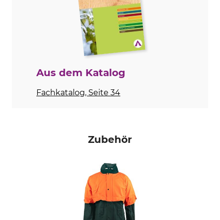
Oberstoff
Beschichtung
100% Polyester
100% Polyurethan
Waschen
Bleichen
40 °C Pflegeleicht
Nicht bleichen
Trocknen
Bügeln
Aus dem Katalog
Nicht im Wäschetrockner
Nicht bügeln
trocknen
Fachkatalog, Seite 34
Professionelle Textilpflege
Anlass
Nicht trockenreinigen
Treibjagd
Ansitz
Arbeiten im Revier
Zubehör
Drückjagd
Atmungsaktivität
Für
mittel
Damen
Herren
Jahreszeit
Passform