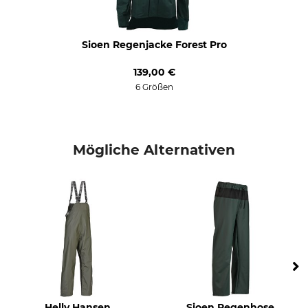
ganzjährig
comfort
Umwelt
Wasserdichtigkeit
Oeko-Tex
wasserdicht
Sioen Regenjacke Forest Pro
Winddichtigkeit
Farbe
139,00 €
winddicht
6 Größen
olivgrün
Konfektionsgröße
L
Mögliche Alternativen
Helly Hansen
Sioen Regenhose