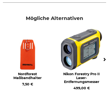
Marke
Produkttyp
Silva
Landkartenmesser
Mögliche Alternativen
Modellbezeichnung
Herstellung
mechanisch
Made in Sweden
Nordforest
Nikon Forestry Pro II
Maßbandhalter
Laser-
Entfernungsmesser
7,50 €
499,00 €