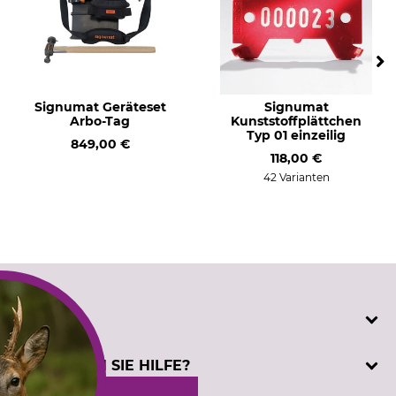
Signumat Geräteset
Signumat
Arbo-Tag
Kunststoffplättchen
Typ 01 einzeilig
849,00 €
118,00 €
42 Varianten
SERVICE
Katalogbestellung
BENÖTIGEN SIE HILFE?
Kontakt