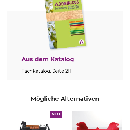
Signumat
Kunststoffplättchen
Modellbezeichnung
Herstellung
Typ 04 Colourline Industrie
Made in Austria
dreizeilig
Aus dem Katalog
Fachkatalog, Seite 211
Mögliche Alternativen
NEU