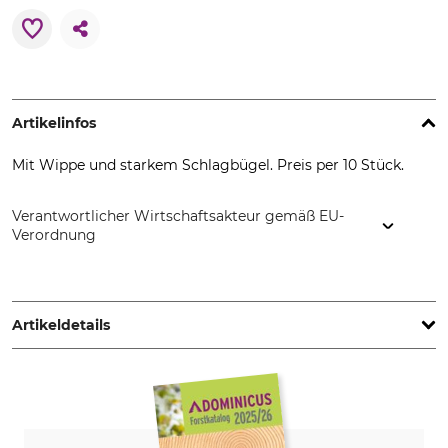
Artikelinfos
Mit Wippe und starkem Schlagbügel. Preis per 10 Stück.
Verantwortlicher Wirtschaftsakteur gemäß EU-
Verordnung
Keim GmbH, Keimweg 3, 4783 Wernstein am Inn, Austria,
www.keim.cc
Artikeldetails
Produkttyp
Modellbezeichnung
Rattenfalle
aus Buchenholz, Set
Herstellung