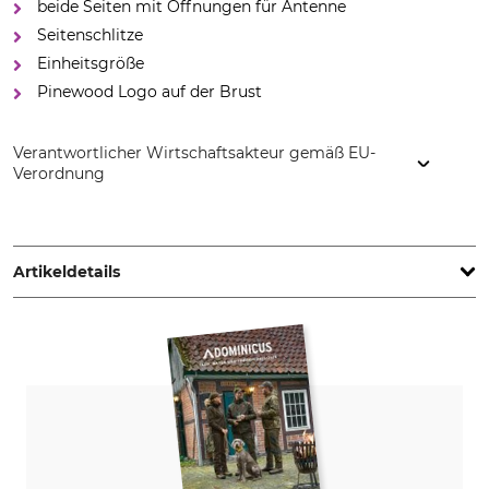
beide Seiten mit Öffnungen für Antenne
Seitenschlitze
Einheitsgröße
Pinewood Logo auf der Brust
Verantwortlicher Wirtschaftsakteur gemäß EU-
Verordnung
Pinewood AB, Bokåkravägen 4, 331 53 Värnamo, Sweden,
www.pinewood.eu
Artikeldetails
Marke
Produkttyp
Pinewood
Warnweste
Oberstoff
Atmungsaktivität
100% Polyester
mittel
Für
Jahreszeit
Damen
ganzjährig