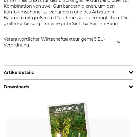
Es kann als Ersatz für das ursprüngliche Gurtband oder zur
Kombination von zwei Gurtbändern dienen, um den
Kambiumschoner zu verlängern und das Arbeiten in
Bäumen mit größerem Durchmesser zu ermöglichen. Die
grelle Farbe sorgt für eine gute Sichtbarkeit im Baum.
Verantwortlicher Wirtschaftsakteur gemäß EU-
Verordnung
Petzl Distribution, ZI Crolles , Cidex 105A, 38920 Crolles,
France, www.petzl.com
Artikeldetails
Downloads
Marke
Produkttyp
Petzl
Ersatzband
Konformitätserklärung | EU-DoC_petzl_56-579_56-579-150_56-579-250__21072022.pdf
Modellbezeichnung
Länge
für Kambiumschoner Naja
150 cm
Gewicht
155 g