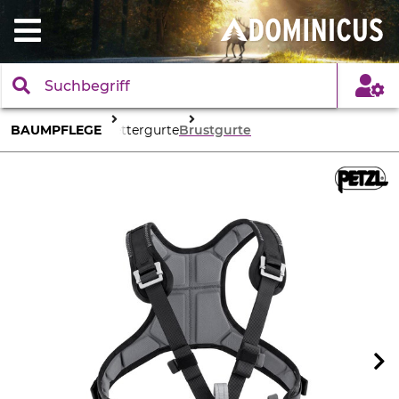
BAUMPFLEGE
Klettergurte
Brustgurte