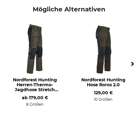
Anlass
Atmungsaktivität
Mögliche Alternativen
Ansitz
mittel
Arbeiten im Revier
Bergjagd
Drückjagd
Treibjagd
Eigenschaften
Für
gefüttert
Herren
Komfortbund
Nordforest Hunting
Nordforest Hunting
Jahreszeit
Passform
Herren-Thermo-
Hose Roros 2.0
Winter
regular
Jagdhose Stretch
129,00 €
Saxen
ab
179,00 €
10 Größen
Wasserdichtigkeit
Farbe
8 Größen
wasserabweisend
oliv
Konfektionsgröße
52