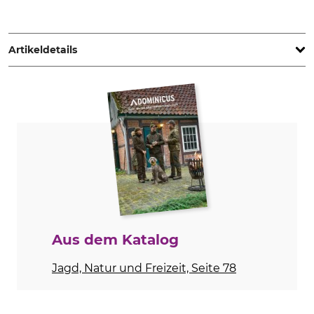
Treesco, 35 Ave de Friedland, 75008 Paris, France,
www.percussion-europe.com
Artikeldetails
Marke
Produkttyp
Percussion
Jagdhose
Modellbezeichnung
Oberstoff
Tradition Winter
65% Polyester
35% Baumwolle
Futter
Waschen
100% Polyester
30 °C Buntwäsche
Bleichen
Trocknen
Aus dem Katalog
Nicht bleichen
Nicht im Wäschetrockner
trocknen
Jagd, Natur und Freizeit, Seite 78
Bügeln
Professionelle Textilpflege
Bügeln bis 110 °C
Nicht trockenreinigen