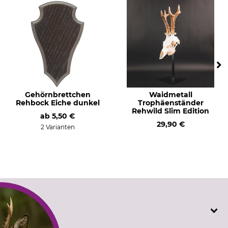
Gehörnbrettchen
Waidmetall
Rehbock Eiche dunkel
Trophäenständer
Rehwild Slim Edition
ab
5,50 €
29,90 €
2 Varianten
SERVICE