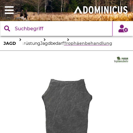
JAGD
Ausrüstung
Jagdbedarf
Trophäenbehandlung