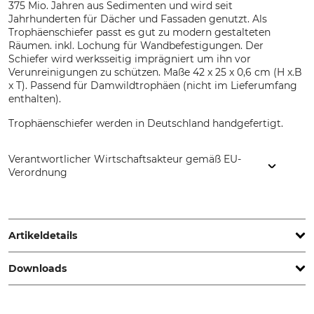
375 Mio. Jahren aus Sedimenten und wird seit
Jahrhunderten für Dächer und Fassaden genutzt. Als
Trophäenschiefer passt es gut zu modern gestalteten
Räumen. inkl. Lochung für Wandbefestigungen. Der
Schiefer wird werksseitig imprägniert um ihn vor
Verunreinigungen zu schützen. Maße 42 x 25 x 0,6 cm (H x.B
x T). Passend für Damwildtrophäen (nicht im Lieferumfang
enthalten).
Trophäenschiefer werden in Deutschland handgefertigt.
Verantwortlicher Wirtschaftsakteur gemäß EU-
Verordnung
Fa. Werner Flosbach GmbH, Am Ostbahnhof 5, 42859
Remscheid, Germany, www.pardur.com
Artikeldetails
Downloads
Marke
Produkttyp
Pardur
Trophäenschiefer
Sonstige Dokumente | Anl_72-548-550.pdf