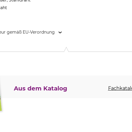
aser, Stahldraht
raht
kteur gemäß EU-Verordnung
en e.K., Röntgenstr. 12-18, 42719 Solingen, Germany, www.nws
Aus dem Katalog
Fachkatal