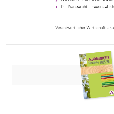
H = Harter Draht = Drahtseilf
P = Pianodraht = Federstahld
Verantwortlicher Wirtschaftsa
NWS Germany Produktion W. Nöth