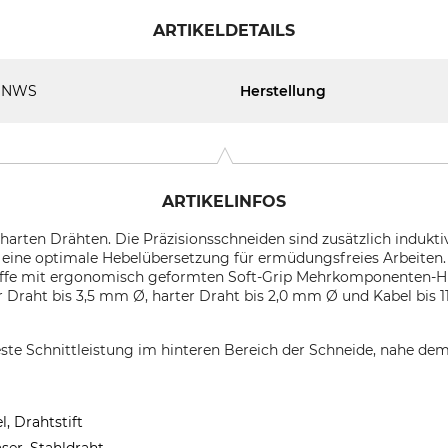
ARTIKELDETAILS
NWS
Herstellung
ARTIKELINFOS
arten Drähten. Die Präzisionsschneiden sind zusätzlich indukti
 eine optimale Hebelübersetzung für ermüdungsfreies Arbeiten.
iffe mit ergonomisch geformten Soft-Grip Mehrkomponenten-H
r Draht bis 3,5 mm Ø, harter Draht bis 2,0 mm Ø und Kabel bi
ste Schnittleistung im hinteren Bereich der Schneide, nahe de
l, Drahtstift