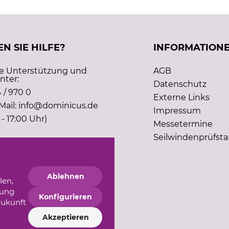
N SIE HILFE?
INFORMATION
he Unterstützung und
AGB
nter:
Datenschutz
 / 970 0
Externe Links
Mail: info@dominicus.de
Impressum
 - 17:00 Uhr)
Messetermine
Seilwindenprüfst
Ablehnen
len,
gung
Konfigurieren
Zukunft
Akzeptieren