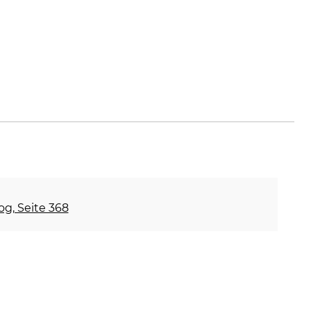
-tools.de
og, Seite 368