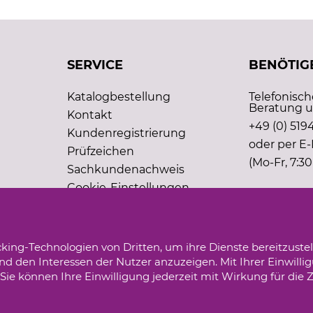
SERVICE
BENÖTIGE
Katalogbestellung
Telefonisc
Beratung u
Kontakt
+49 (0) 5194
Kundenregistrierung
oder per E-
Prüfzeichen
(Mo-Fr, 7:30
Sachkundenachweis
Cookie-Einstellungen
king-Technologien von Dritten, um ihre Dienste bereitzustel
d den Interessen der Nutzer anzuzeigen. Mit Ihrer Einwilli
ie können Ihre Einwilligung jederzeit mit Wirkung für die 