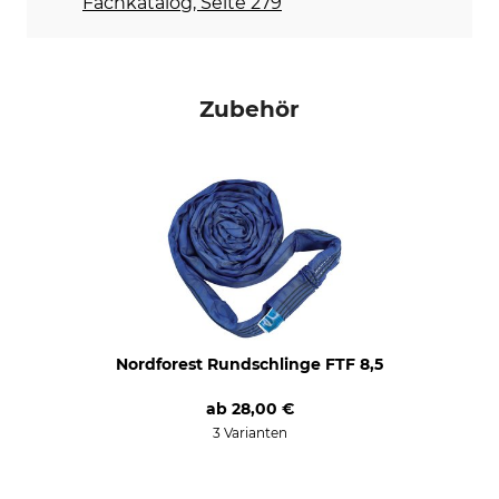
Fachkatalog, Seite 279
Max. Windenzuglast
Länge
6,5 t
27,7 cm
Breite
Nutzlast
16 cm
13 t
Zubehör
Gewicht
7,8 kg
Nordforest Rundschlinge FTF 8,5
ab
28,00 €
3 Varianten