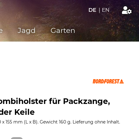
DE
|
EN
e
Jagd
Garten
ombiholster für Packzange,
er Keile
 x 155 mm (L x B). Gewicht 160 g. Lieferung ohne Inhalt.