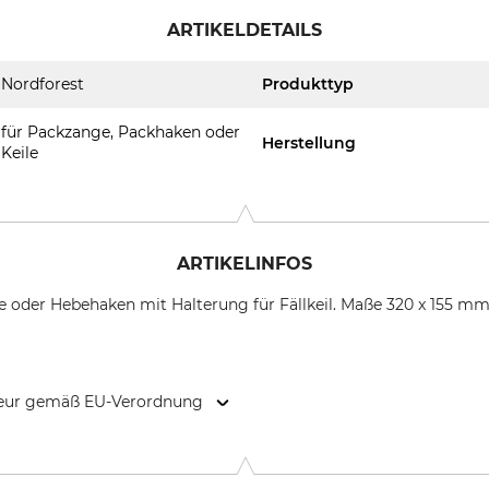
ARTIKELDETAILS
Nordforest
Produkttyp
für Packzange, Packhaken oder
Herstellung
Keile
ARTIKELINFOS
oder Hebehaken mit Halterung für Fällkeil. Maße 320 x 155 mm (
kteur gemäß EU-Verordnung
9646 Bispingen, Germany, www.grube.de