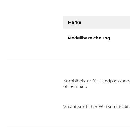
Marke
Modellbezeichnung
Kombiholster für Handpackzange 
ohne Inhalt.
Verantwortlicher Wirtschaftsa
Grube KG, Hützeler Damm 38, 2