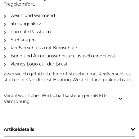
Tragekomfort.
weich und wärmend
atmungsaktiv
normale Passform
Stehkragen
Reißverschluss mit Kinnschutz
Bund und Ärmelausschnitte elastisch eingefasst
kleines Logo auf der Brust
Zwei weich gefütterte Eingriffstaschen mit Reißverschluss
statten die Nordforest Hunting Weste Leland praktisch aus.
Verantwortlicher Wirtschaftsakteur gemäß EU-
Verordnung
Grube KG, Hützeler Damm 38, 29646 Bispingen, Germany,
www.grube.de
Artikeldetails