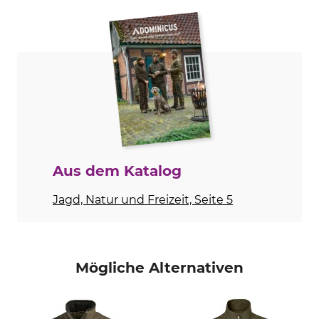
Marke
Produkttyp
Nordforest Hunting
Weste
Modellbezeichnung
Oberstoff
Leland
100% Polyester
Atmungsaktivität
Für
mittel
Herren
Kapuze
Passform
Nein
regular
Aus dem Katalog
Farbe
Konfektionsgröße
Jagd, Natur und Freizeit, Seite 5
XS
olive
Mögliche Alternativen