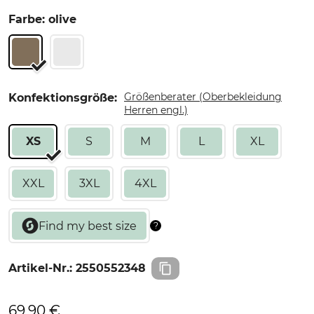
Farbe: olive
Größenberater (Oberbekleidung
Konfektionsgröße:
Herren engl.)
XS
S
M
L
XL
XXL
3XL
4XL
Artikel-Nr.:
2550552348
69,90 €