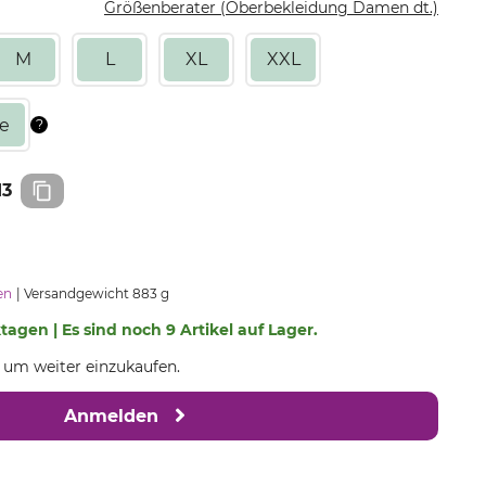
Größenberater (Oberbekleidung Damen dt.)
M
L
XL
XXL
13
en
Versandgewicht 883 g
ktagen | Es sind noch 9 Artikel auf Lager.
, um weiter einzukaufen.
Anmelden