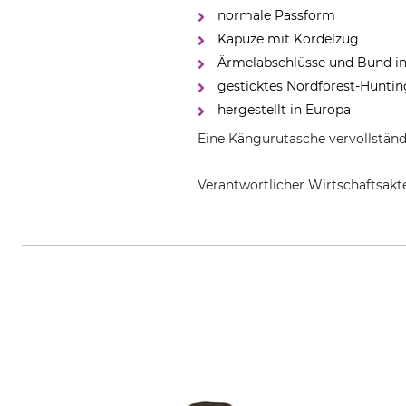
normale Passform
Kapuze mit Kordelzug
Ärmelabschlüsse und Bund in
gesticktes Nordforest-Huntin
hergestellt in Europa
Eine Kängurutasche vervollständ
Verantwortlicher Wirtschaftsa
Grube KG, Hützeler Damm 38, 2