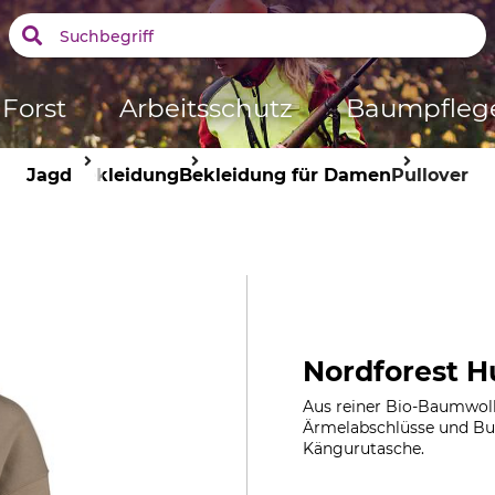
Forst
Arbeitsschutz
Baumpfleg
Jagd
Bekleidung
Bekleidung für Damen
Pullover
Nordforest H
Aus reiner Bio-Baumwoll
Ärmelabschlüsse und Bund
Kängurutasche.