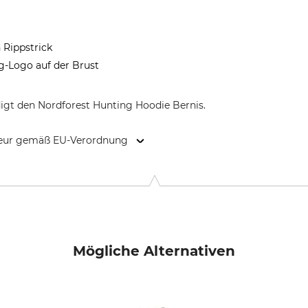
 Rippstrick
g-Logo auf der Brust
igt den Nordforest Hunting Hoodie Bernis.
kteur gemäß EU-Verordnung
9646 Bispingen, Germany, www.grube.de
Mögliche Alternativen