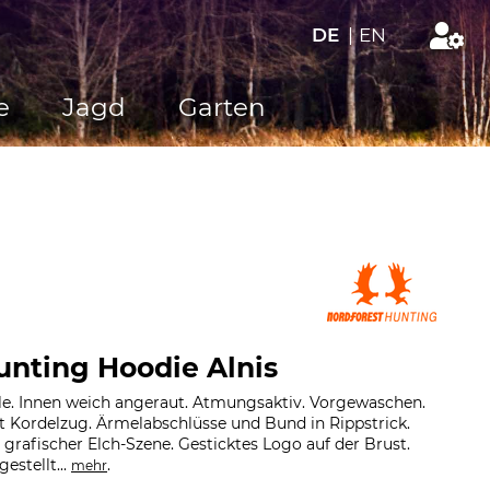
DE
|
EN
e
Jagd
Garten
unting Hoodie Alnis
e. Innen weich angeraut. Atmungsaktiv. Vorgewaschen.
 Kordelzug. Ärmelabschlüsse und Bund in Rippstrick.
rafischer Elch-Szene. Gesticktes Logo auf der Brust.
estellt...
.
mehr