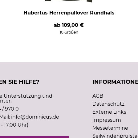
Hubertus Herrenpullover Rundhals
ab
109,00 €
10 Größen
N SIE HILFE?
INFORMATION
he Unterstützung und
AGB
nter:
Datenschutz
 / 970 0
Externe Links
Mail: info@dominicus.de
Impressum
 - 17:00 Uhr)
Messetermine
Seilwindenprüfst