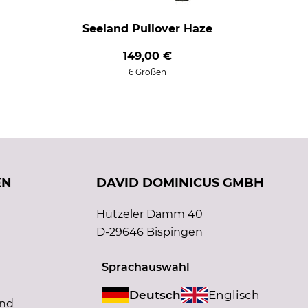
Seeland Pullover Haze
149,00 €
6 Größen
EN
DAVID DOMINICUS GMBH
Hützeler Damm 40
D-29646 Bispingen
Sprachauswahl
Deutsch
Englisch
and