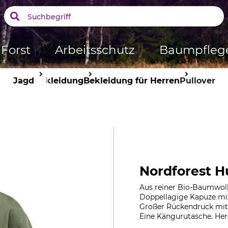
Forst
Arbeitsschutz
Baumpfleg
Jagd
Bekleidung
Bekleidung für Herren
Pullover
Nordforest H
Aus reiner Bio-Baumwoll
Doppellagige Kapuze mit
Großer Rückendruck mit g
Eine Kängurutasche. Herg