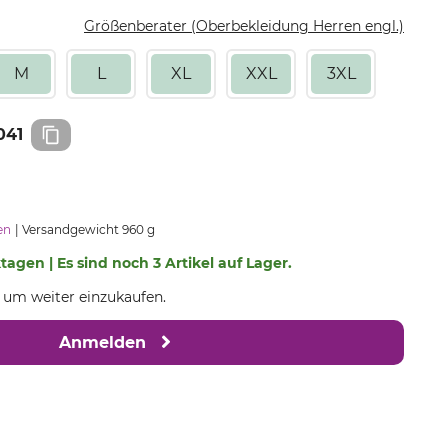
Größenberater (Oberbekleidung Herren engl.)
M
L
XL
XXL
3XL
041
en
Versandgewicht 960 g
ktagen | Es sind noch 3 Artikel auf Lager.
, um weiter einzukaufen.
Anmelden