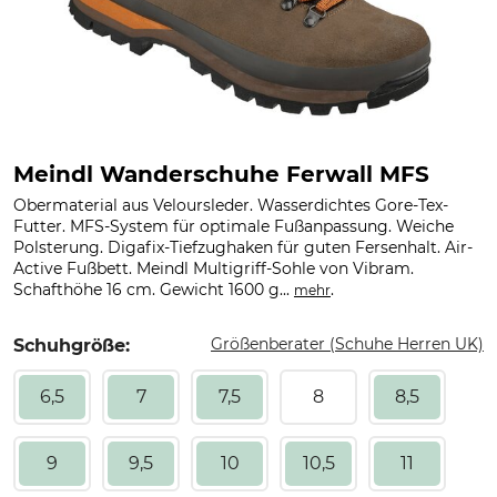
Meindl Wanderschuhe Ferwall MFS
Obermaterial aus Veloursleder. Wasserdichtes Gore-Tex-
Futter. MFS-System für optimale Fußanpassung. Weiche
Polsterung. Digafix-Tiefzughaken für guten Fersenhalt. Air-
Active Fußbett. Meindl Multigriff-Sohle von Vibram.
Schafthöhe 16 cm. Gewicht 1600 g...
.
mehr
Größenberater (Schuhe Herren UK)
Schuhgröße:
6,5
7
7,5
8
8,5
9
9,5
10
10,5
11