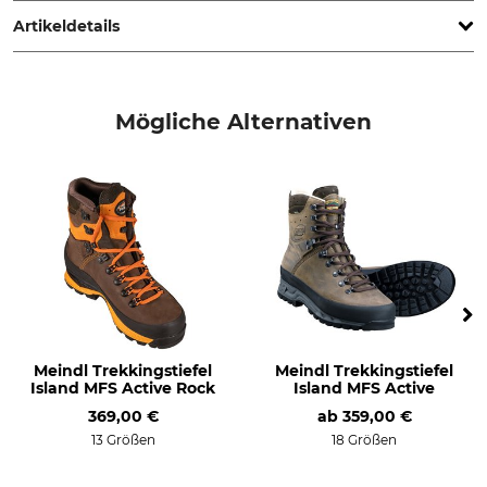
Artikeldetails
Marke
Schafthöhe
Meindl
16 cm
Mögliche Alternativen
Produkttyp
Modellbezeichnung
Wanderschuhe
Ferwall MFS
Anlass
Eigenschaften
Wanderung
Gore-Tex-Futter
Trekkingtouren
herausnehmbare
Einlegesohle
Freizeit
Vibram-Sohle
Memory-Foam-System
Meindl Trekkingstiefel
Meindl Trekkingstiefel
Für
Jahreszeit
Island MFS Active Rock
Island MFS Active
Herren
Frühling
369,00 €
ab
359,00 €
Sommer
13 Größen
18 Größen
Herbst