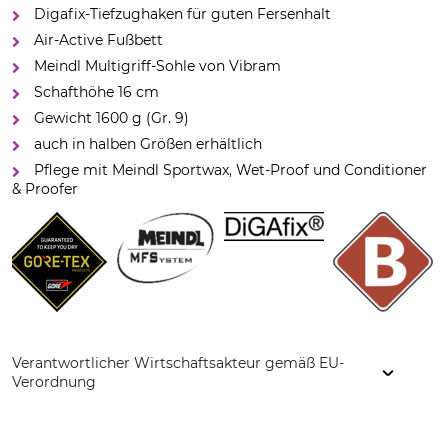
Digafix-Tiefzughaken für guten Fersenhalt
Air-Active Fußbett
Meindl Multigriff-Sohle von Vibram
Schafthöhe 16 cm
Gewicht 1600 g (Gr. 9)
auch in halben Größen erhältlich
Pflege mit Meindl Sportwax, Wet-Proof und Conditioner
& Proofer
Verantwortlicher Wirtschaftsakteur gemäß EU-
Verordnung
Lukas Meindl GmbH & Co. KG, Lukas Meindl Str. 5–9, 83417
Kirchanschöring, Germany, www.meindl.de