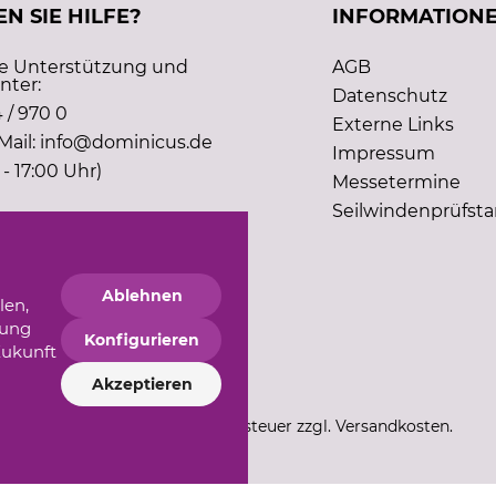
N SIE HILFE?
INFORMATION
he Unterstützung und
AGB
nter:
Datenschutz
 / 970 0
Externe Links
Mail: info@dominicus.de
Impressum
 - 17:00 Uhr)
Messetermine
Seilwindenprüfst
Ablehnen
len,
gung
Konfigurieren
Zukunft
Akzeptieren
*Alle Preise inkl. Mehrwertsteuer zzgl. Versandkosten.