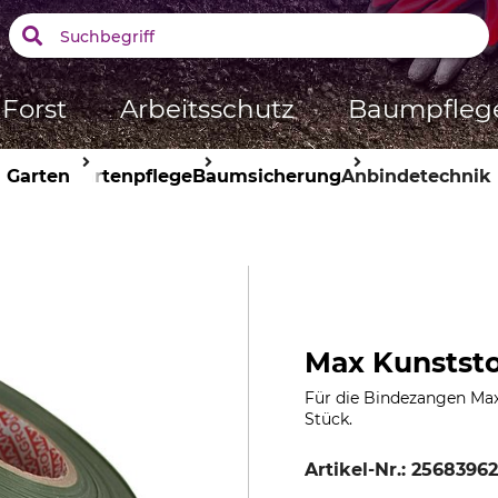
Forst
Arbeitsschutz
Baumpfleg
Garten
Gartenpflege
Baumsicherung
Anbindetechnik
Max Kunstst
Für die Bindezangen Max
Stück.
Artikel-Nr.:
25683962