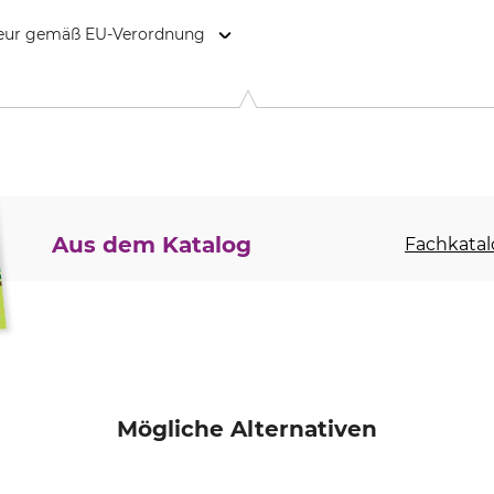
kteur gemäß EU-Verordnung
rstr. 6, 79346 Endingen, Germany, www.kme-agromax.de
Aus dem Katalog
Fachkatal
Mögliche Alternativen