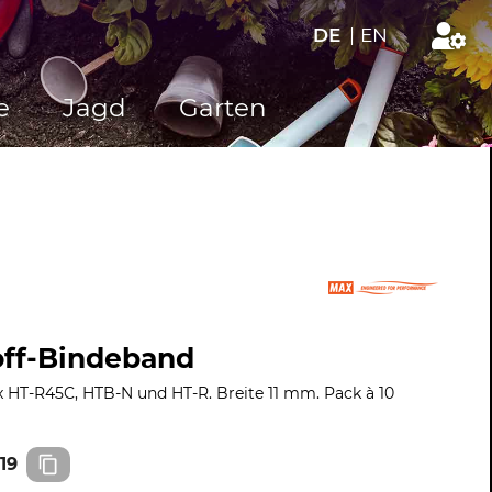
DE
|
EN
e
Jagd
Garten
off-Bindeband
 HT-R45C, HTB-N und HT-R. Breite 11 mm. Pack à 10
19