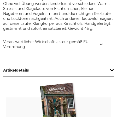
Ohne viel Übung werden kinderleicht verschiedene Warn-,
Stress-, und Klagelaute von Eichhörnchen, kleinen
Nagetieren und Vögeln imitiert und die richtigen Reizlaute
und Locktöne nachgeahmt. Auch anderes Raubwild reagiert
auf diese Laute. Klangkörper aus Kirschholz. Handgefertigt,
gestimmt und sofort einsatzbereit. Gewicht 45 g.
Verantwortlicher Wirtschaftsakteur gemäß EU-
Verordnung
Lockschmiede, Brunsbusch 15, 21465 Reinbek, Germany,
www.lockschmiede.de
Artikeldetails
Marke
Tierart
Lockschmiede
Füchse
Marder
Waschbären
Produkttyp
Modellbezeichnung