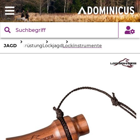
JAGD
Ausrüstung
Lockjagd
Lockinstrumente