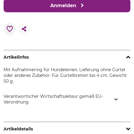
Anmelden
Artikelinfos
Mit Aufnahmering für Hundeleinen. Lieferung ohne Gürtel
oder anderes Zubehör. Für Gürtelbreiten bis 4 cm. Gewicht
50 g.
Verantwortlicher Wirtschaftsakteur gemäß EU-
Verordnung
SC Tapel SRL, Sibiu, Strada Cugir Nr. 1, 550206 Sibiu,
Romania, www.tapel-sibiu.ro
Artikeldetails