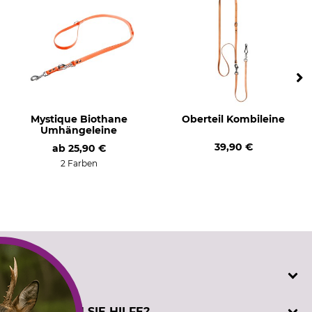
Mystique Biothane
Oberteil Kombileine
Umhängeleine
39,90 €
ab
25,90 €
2 Farben
SERVICE
Katalogbestellung
BENÖTIGEN SIE HILFE?