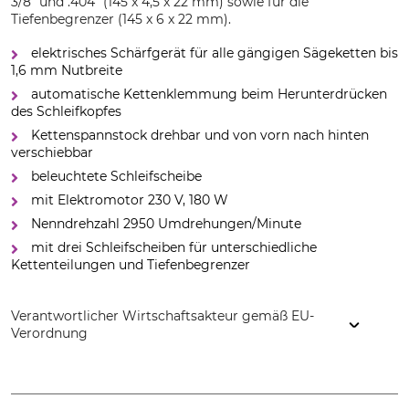
3/8" und .404" (145 x 4,5 x 22 mm) sowie für die
Tiefenbegrenzer (145 x 6 x 22 mm).
elektrisches Schärfgerät für alle gängigen Sägeketten bis
1,6 mm Nutbreite
automatische Kettenklemmung beim Herunterdrücken
des Schleifkopfes
Kettenspannstock drehbar und von vorn nach hinten
verschiebbar
beleuchtete Schleifscheibe
mit Elektromotor 230 V, 180 W
Nenndrehzahl 2950 Umdrehungen/Minute
mit drei Schleifscheiben für unterschiedliche
Kettenteilungen und Tiefenbegrenzer
Verantwortlicher Wirtschaftsakteur gemäß EU-
Verordnung
AMA S.p.A., Via Puccini, 28, 42018 San Martino in Rio, Italy,
www.ama.it