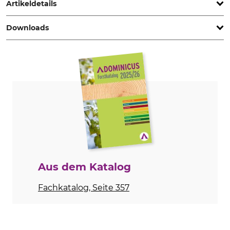
Artikeldetails
Downloads
Produkttyp
Modellbezeichnung
Kettenschärfgerät
Maxx
Bedienungsanleitung | BA_13-018.pdf
Ersatzteilliste | Spareparts_Maxx_13-018_intl_022022.pdf
Aus dem Katalog
Fachkatalog, Seite 357