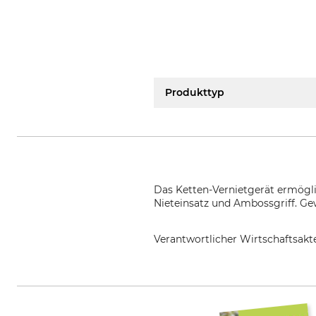
Produkttyp
Das Ketten-Vernietgerät ermöglic
Nieteinsatz und Ambossgriff. Ge
Verantwortlicher Wirtschaftsa
Tecomec s.r.l., Strada Della Mir