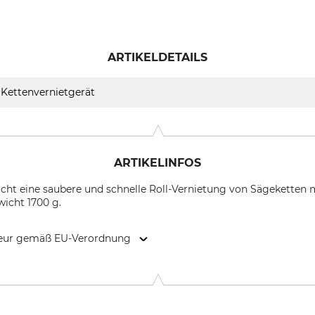
ARTIKELDETAILS
Kettenvernietgerät
ARTIKELINFOS
ht eine saubere und schnelle Roll-Vernietung von Sägeketten mi
wicht 1700 g.
kteur gemäß EU-Verordnung
andola 11, 42124 Reggio Emilia, Italy, www.tecomec.com