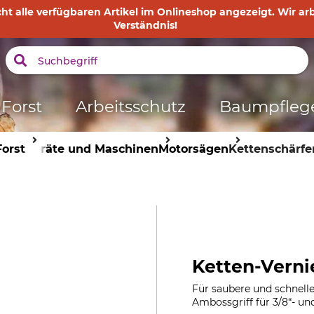
t alle verfügbaren Artikel im Onlineshop angezeigt. Wir arbe
Verständnis!
Forst
Arbeitsschutz
Baumpfleg
Forst
Geräte und Maschinen
Motorsägen
Kettenschärfe
Ketten-Verni
Für saubere und schnelle
Ambossgriff für 3/8“- un