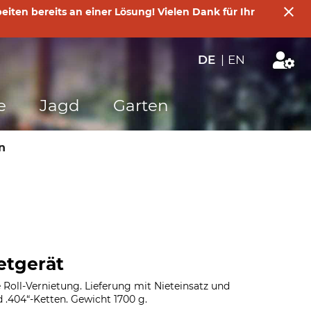
iten bereits an einer Lösung! Vielen Dank für Ihr
DE
|
EN
e
Jagd
Garten
n
etgerät
 Roll-Vernietung. Lieferung mit Nieteinsatz und
d .404“-Ketten. Gewicht 1700 g.