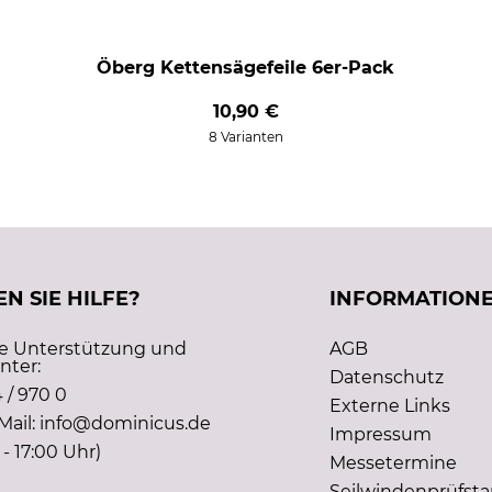
Öberg Kettensägefeile 6er-Pack
10,90 €
8 Varianten
N SIE HILFE?
INFORMATION
he Unterstützung und
AGB
nter:
Datenschutz
 / 970 0
Externe Links
Mail: info@dominicus.de
Impressum
 - 17:00 Uhr)
Messetermine
Seilwindenprüfst