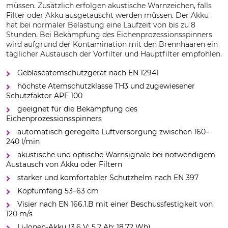
müssen. Zusätzlich erfolgen akustische Warnzeichen, falls
Filter oder Akku ausgetauscht werden müssen. Der Akku
hat bei normaler Belastung eine Laufzeit von bis zu 8
Stunden. Bei Bekämpfung des Eichenprozessionsspinners
wird aufgrund der Kontamination mit den Brennhaaren ein
täglicher Austausch der Vorfilter und Hauptfilter empfohlen.
Gebläseatemschutzgerät nach EN 12941
höchste Atemschutzklasse TH3 und zugewiesener
Schutzfaktor APF 100
geeignet für die Bekämpfung des
Eichenprozessionsspinners
automatisch geregelte Luftversorgung zwischen 160–
240 l/min
akustische und optische Warnsignale bei notwendigem
Austausch von Akku oder Filtern
starker und komfortabler Schutzhelm nach EN 397
Kopfumfang 53–63 cm
Visier nach EN 166.1.B mit einer Beschussfestigkeit von
120 m/s
Li-Ionen-Akku (3,6 V; 5,2 Ah; 18,72 Wh)