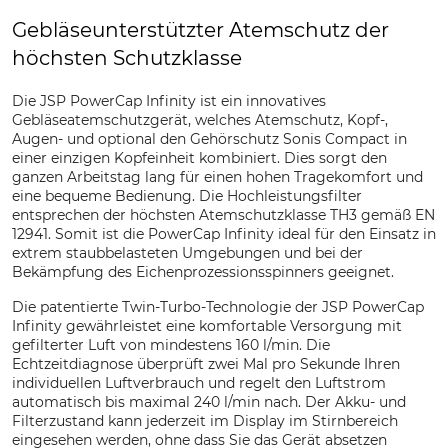
Gebläseunterstützter Atemschutz der
höchsten Schutzklasse
Die JSP PowerCap Infinity ist ein innovatives
Gebläseatemschutzgerät, welches Atemschutz, Kopf-,
Augen- und optional den Gehörschutz Sonis Compact in
einer einzigen Kopfeinheit kombiniert. Dies sorgt den
ganzen Arbeitstag lang für einen hohen Tragekomfort und
eine bequeme Bedienung. Die Hochleistungsfilter
entsprechen der höchsten Atemschutzklasse TH3 gemäß EN
12941. Somit ist die PowerCap Infinity ideal für den Einsatz in
extrem staubbelasteten Umgebungen und bei der
Bekämpfung des Eichenprozessionsspinners geeignet.
Die patentierte Twin-Turbo-Technologie der JSP PowerCap
Infinity gewährleistet eine komfortable Versorgung mit
gefilterter Luft von mindestens 160 l/min. Die
Echtzeitdiagnose überprüft zwei Mal pro Sekunde Ihren
individuellen Luftverbrauch und regelt den Luftstrom
automatisch bis maximal 240 l/min nach. Der Akku- und
Filterzustand kann jederzeit im Display im Stirnbereich
eingesehen werden, ohne dass Sie das Gerät absetzen