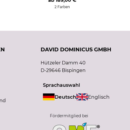
ab
189,00 €
2 Farben
EN
DAVID DOMINICUS GMBH
Hützeler Damm 40
D-29646 Bispingen
Sprachauswahl
Deutsch
Englisch
and
Fördermitglied bei