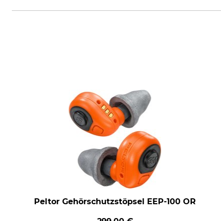
Grube KG, Hützeler Damm 38, 2
Peltor Gehörschutzstöpsel EEP-100 OR