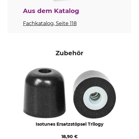
SNR-Wert
Batterietyp
Aus dem Katalog
33 dB
Li-Ion-Akku
Fachkatalog, Seite 118
Norm
Gewicht
EN 352
24 g
Zubehör
Isotunes Ersatzstöpsel Trilogy
18,90 €