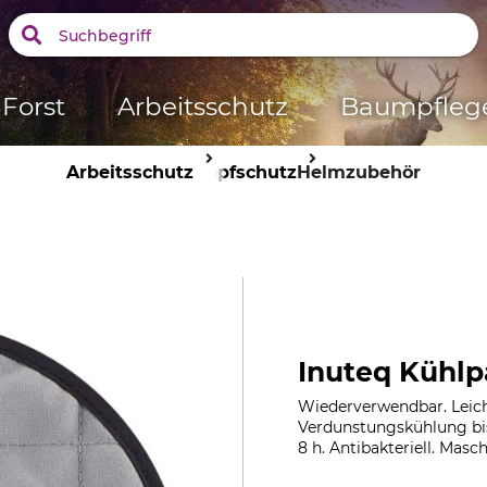
Forst
Arbeitsschutz
Baumpfleg
Arbeitsschutz
Kopfschutz
Helmzubehör
Inuteq Kühlp
Wiederverwendbar. Leich
Verdunstungskühlung bi
8 h. Antibakteriell. Masc