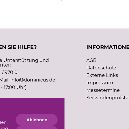
N SIE HILFE?
INFORMATION
he Unterstützung und
AGB
nter:
Datenschutz
 / 970 0
Externe Links
Mail: info@dominicus.de
Impressum
 - 17:00 Uhr)
Messetermine
Seilwindenprüfst
Ablehnen
len,
gung