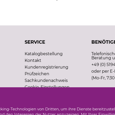
SERVICE
BENÖTIGE
Katalogbestellung
Telefonisc
Beratung u
Kontakt
+49 (0) 5194
Kundenregistrierung
oder per E-
Prüfzeichen
(Mo-Fr, 7:30
Sachkundenachweis
Cookie-Einstellungen
king-Technologien von Dritten, um ihre Dienste bereitzustel
d den Interessen der Nutzer anzuzeigen. Mit Ihrer Einwilli