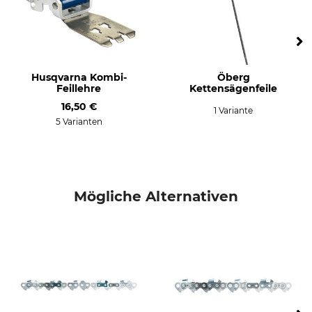
Husqvarna
Dolmar
Sägenmodell
Produkttyp
Stihl MS 341
Sägekette
Husqvarna Kombi-
Öberg
Stihl 024
Feillehre
Kettensägenfeile
Stihl 026
16,50 €
Stihl MS 240
1 Variante
5 Varianten
Stihl MS 260
Stihl MS 261
Stihl MS 270
Stihl MS 271
Stihl MS 280
Mögliche Alternativen
Stihl 029
Stihl 034
Stihl 036
Stihl 038
Stihl 044
Stihl 045
Stihl 046