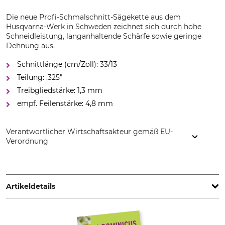
Die neue Profi-Schmalschnitt-Sägekette aus dem
Husqvarna-Werk in Schweden zeichnet sich durch hohe
Schneidleistung, langanhaltende Schärfe sowie geringe
Dehnung aus.
Schnittlänge (cm/Zoll): 33/13
Teilung: .325"
Treibgliedstärke: 1,3 mm
empf. Feilenstärke: 4,8 mm
Verantwortlicher Wirtschaftsakteur gemäß EU-
Verordnung
Husqvarna AB, Box 7454, 103 92 Stockholm, Sweden,
www.husqvarnagroup.com
Artikeldetails
Teilung
Schnittlänge
.325"
33 cm