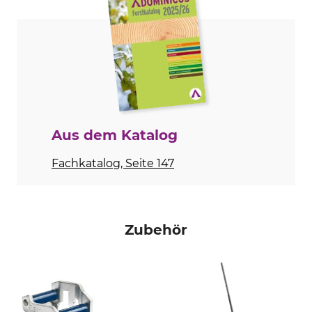
Sicherheitstreibglied
Treibgliedstärke/Nutbreite
Ja
1,3 mm
Sägekettentyp
Einstanzung Treibglied
Halbmeißel
33
Einstanzung Zahn
Einstellung Schärfgerät
SP
80 °
Aus dem Katalog
Feilhaltewinkel
Rundfeile 1. Hälfte
Fachkatalog, Seite 147
0 °
4,8 mm
Rundfeile 2. Hälfte
Schärfwinkel
4,5 mm
30 °
Zubehör
Schleifscheibe
Abstand Tiefenbegrenzer
3,0 - 3,2 mm
0,65 mm
Marke
Sägenmarke
Husqvarna
Stihl