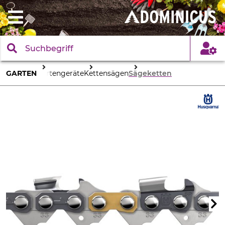
GARTEN
Gartengeräte
Kettensägen
Sägeketten