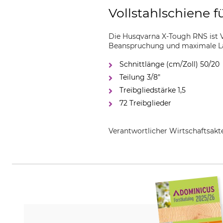
Vollstahlschiene f
Die Husqvarna X-Tough RNS ist V
Beanspruchung und maximale Lang
Schnittlänge (cm/Zoll) 50/20
Teilung 3/8"
Treibgliedstärke 1,5
72 Treibglieder
Verantwortlicher Wirtschaftsa
Husqvarna AB, Box 7454, 103 9