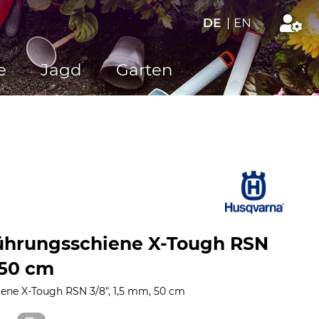
DE
|
EN
e
Jagd
Garten
ührungsschiene X-Tough RSN
 50 cm
ene X-Tough RSN 3/8", 1,5 mm, 50 cm