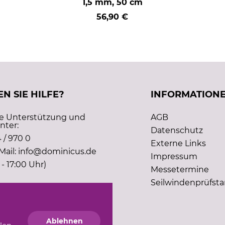
1,5 mm, 50 cm
56,90 €
N SIE HILFE?
INFORMATION
he Unterstützung und
AGB
nter:
Datenschutz
 / 970 0
Externe Links
Mail: info@dominicus.de
Impressum
 - 17:00 Uhr)
Messetermine
Seilwindenprüfst
Ablehnen