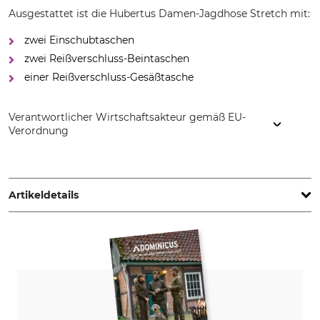
Ausgestattet ist die Hubertus Damen-Jagdhose Stretch mit:
zwei Einschubtaschen
zwei Reißverschluss-Beintaschen
einer Reißverschluss-Gesäßtasche
Verantwortlicher Wirtschaftsakteur gemäß EU-
Verordnung
Overhues & Schüssler GmbH & Co., Rudolf-Diesel-Str. 34-36,
28876 Oyten, Germany, www.overhues-schuessler.de
Artikeldetails
Marke
Produkttyp
Hubertus
Jagdhose
Modellbezeichnung
Oberstoff
Stretch
68% Baumwolle
25% Polyamid