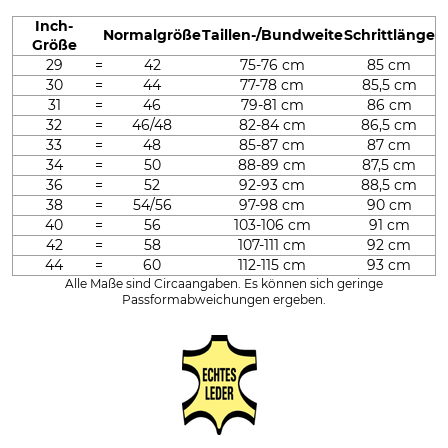
Inch-
Normalgröße
Taillen-/Bundweite
Schrittlänge
Größe
29
=
42
75-76 cm
85 cm
30
=
44
77-78 cm
85,5 cm
31
=
46
79-81 cm
86 cm
32
=
46/48
82-84 cm
86,5 cm
33
=
48
85-87 cm
87 cm
34
=
50
88-89 cm
87,5 cm
36
=
52
92-93 cm
88,5 cm
38
=
54/56
97-98 cm
90 cm
40
=
56
103-106 cm
91 cm
42
=
58
107-111 cm
92 cm
44
=
60
112-115 cm
93 cm
Alle Maße sind Circaangaben. Es können sich geringe
Passformabweichungen ergeben.