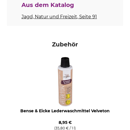
Aus dem Katalog
Bügeln
Professionelle Textilpflege
Jagd, Natur und Freizeit, Seite 91
Nicht bügeln
Nicht trockenreinigen
Anlass
Eigenschaften
Ansitz
Beinlänge kürzbar
Arbeiten im Revier
Zubehör
Bergjagd
Landhausmode
Drückjagd
Pirsch
Treibjagd
Für
Jahreszeit
Herren
ganzjährig
Passform
Farbe
regular
Bense & Eicke Lederwaschmittel Velveton
braun
8,95 €
(35,80 € / 1 l)
Konfektionsgröße