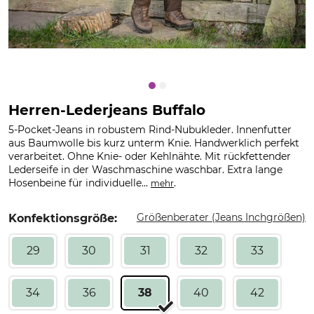
Herren-Lederjeans Buffalo
5-Pocket-Jeans in robustem Rind-Nubukleder. Innenfutter
aus Baumwolle bis kurz unterm Knie. Handwerklich perfekt
verarbeitet. Ohne Knie- oder Kehlnähte. Mit rückfettender
Lederseife in der Waschmaschine waschbar. Extra lange
Hosenbeine für individuelle...
.
mehr
Größenberater (Jeans Inchgrößen)
Konfektionsgröße:
29
30
31
32
33
34
36
38
40
42