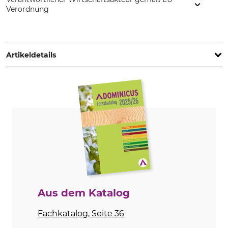
Verordnung
Helly Hansen Germany GmbH, Balanstr. 73/ Haus 10, 81541
München, Germany, www.hellyhansen.com
Artikeldetails
Marke
Wassersäule
Helly Hansen
15000 mm
Produkttyp
Modellbezeichnung
Regenjacke
Mandal
Oberstoff
Beschichtung
100% Polyester
100% Polyvinylchlorid
Waschen
Bleichen
40 °C Buntwäsche
Nicht bleichen
Aus dem Katalog
Trocknen
Bügeln
Fachkatalog, Seite 36
Nicht im Wäschetrockner
Nicht bügeln