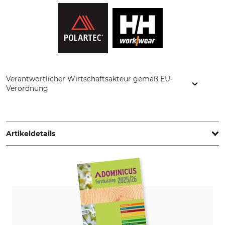
Verantwortlicher Wirtschaftsakteur gemäß EU-
Verordnung
Helly Hansen Germany GmbH, Balanstr. 73/ Haus 10, 81541
München, Germany, www.hellyhansen.com
Artikeldetails
Marke
Produkttyp
Helly Hansen
Fleecejacke
Modellbezeichnung
Oberstoff
Oxford
100% Polyester
Waschen
Bleichen