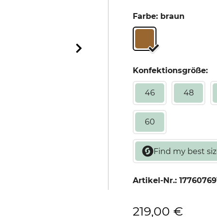
Farbe: braun
Konfektionsgröße:
46
48
60
Artikel-Nr.:
17760769
219,00 €