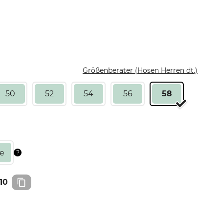
Größenberater (Hosen Herren dt.)
50
52
54
56
58
10