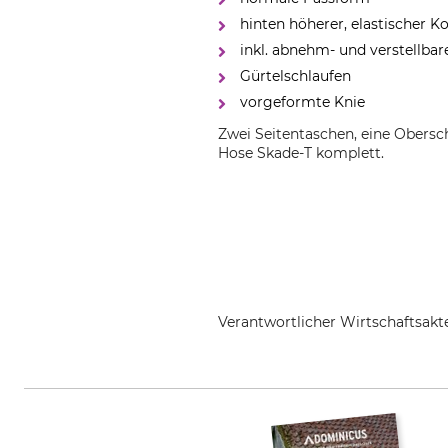
hinten höherer, elastischer 
inkl. abnehm- und verstellba
Gürtelschlaufen
vorgeformte Knie
Zwei Seitentaschen, eine Obersc
Hose Skade-T komplett.
Verantwortlicher Wirtschaftsa
HART - EVIA GROUP, C/ Barrena 1