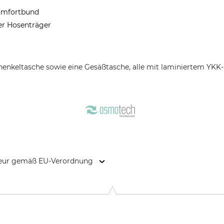
Komfortbund
rer Hosenträger
henkeltasche sowie eine Gesäßtasche, alle mit laminiertem YKK
kteur gemäß EU-Verordnung
1, 20600 Eibar, Spain, www.hart-outdoor.com