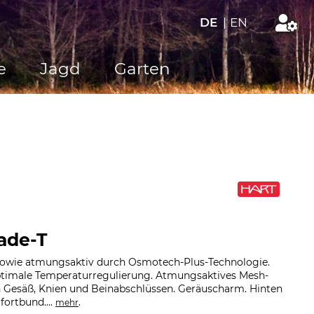
DE
|
EN
e
Jagd
Garten
ade-T
sowie atmungsaktiv durch Osmotech-Plus-Technologie.
ptimale Temperaturregulierung. Atmungsaktives Mesh-
n Gesäß, Knien und Beinabschlüssen. Geräuscharm. Hinten
fortbund....
.
mehr