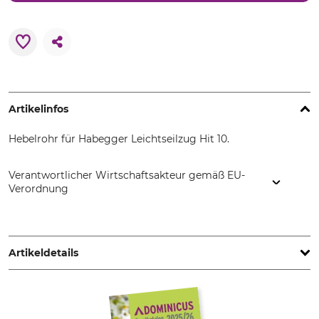
Artikelinfos
Hebelrohr für Habegger Leichtseilzug Hit 10.
Verantwortlicher Wirtschaftsakteur gemäß EU-
Verordnung
Jakob AG Habegger Seilzugtechnik, Dorfstr. 34, 3555
Trubschachen, Switzerland, www.jakob.com
Artikeldetails
Marke
Produkttyp
Habegger
Hebelrohr