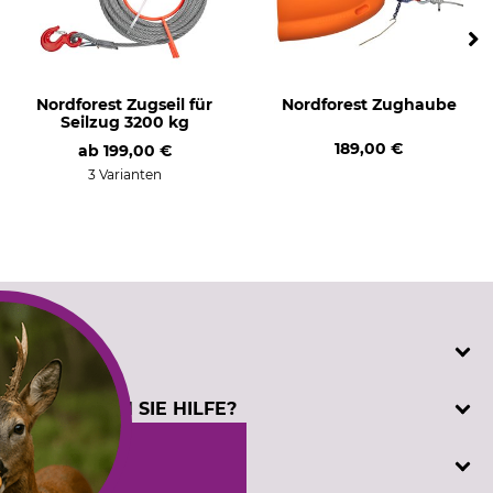
Nordforest Zugseil für
Nordforest Zughaube
Seilzug 3200 kg
189,00 €
ab
199,00 €
3 Varianten
SERVICE
Katalogbestellung
BENÖTIGEN SIE HILFE?
Kontakt
Kundenregistrierung
Telefonische Unterstützung und Beratung unter:
INFORMATIONEN
Prüfzeichen
+49 (0) 5194 / 970 0