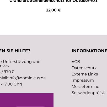
Gränsfors Schneidenschutz für Outdoor-Axt
22,00 €
N SIE HILFE?
INFORMATION
he Unterstützung und
AGB
nter:
Datenschutz
 / 970 0
Externe Links
Mail: info@dominicus.de
Impressum
 - 17:00 Uhr)
Messetermine
Seilwindenprüfst