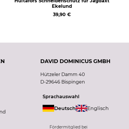
Hultafors Schneidenschutz für Jagdaxt
Ekelund
39,90 €
EN
DAVID DOMINICUS GMBH
Hützeler Damm 40
D-29646 Bispingen
Sprachauswahl
Deutsch
Englisch
and
Fördermitglied bei