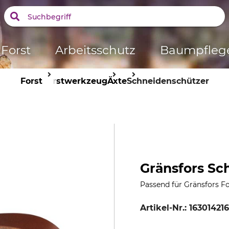
Forst
Arbeitsschutz
Baumpfleg
Forst
Forstwerkzeug
Äxte
Schneidenschützer
Gränsfors Sc
Passend für Gränsfors Fo
Artikel-Nr.:
16301421